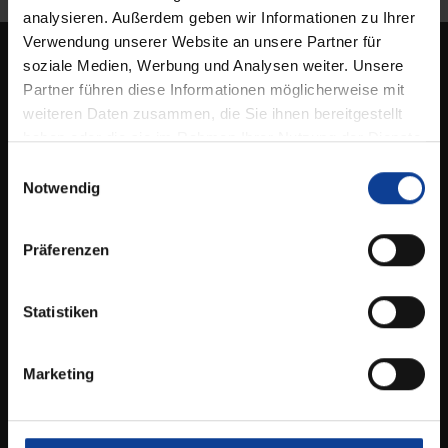
analysieren. Außerdem geben wir Informationen zu Ihrer
Verwendung unserer Website an unsere Partner für
soziale Medien, Werbung und Analysen weiter. Unsere
Partner führen diese Informationen möglicherweise mit
Hartmann Rollladen & Sonnenschutz
weiteren Daten zusammen, die Sie ihnen bereitgestellt
GmbH
haben oder die sie im Rahmen Ihrer Nutzung der Dienste
Rudolf-Diesel-Straße 21
gesammelt haben.
E
Notwendig
97424 Schweinfurt
i
n
09721 – 60788
w
Präferenzen
info@hartmannrsgmbh.de
i
l
l
Statistiken
Öffnungszeiten
i
Montag - Donnerstag:
g
Marketing
u
07:00 - 12:00 Uhr | 13:00 - 16:00 Uhr
n
Freitag: 07:00 - 13:00 Uhr
g