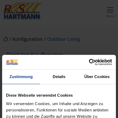
Direkt zur Top-Navigation
Direkt zur Hauptnavigation
Zum Inhalt springen
Direkt zum Footer
Hauptnavigation
Menü
/
Konfiguration
/
Outdoor Living
Digitaler Kaufberater
Outdoor Living
Zustimmung
Details
Über Cookies
Nutzen Sie unseren Konfigurator. Sie erhalten
sofort
eine
Kostenübersicht
für Ihr
Wunschdesign. Gleichzeitig gewinnen wir
Diese Webseite verwendet Cookies
einen ersten Einblick in Ihre Vorstellungen und
Wir verwenden Cookies, um Inhalte und Anzeigen zu
Wünsche.
personalisieren, Funktionen für soziale Medien anbieten
zu können und die Zugriffe auf unsere Website zu