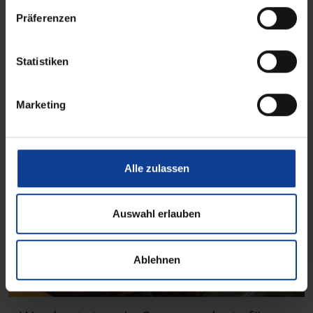
w
Präferenzen
i
Außenjalousien
l
l
Statistiken
i
g
Marketing
u
n
g
s
Alle zulassen
a
u
s
Auswahl erlauben
w
a
Ablehnen
h
l