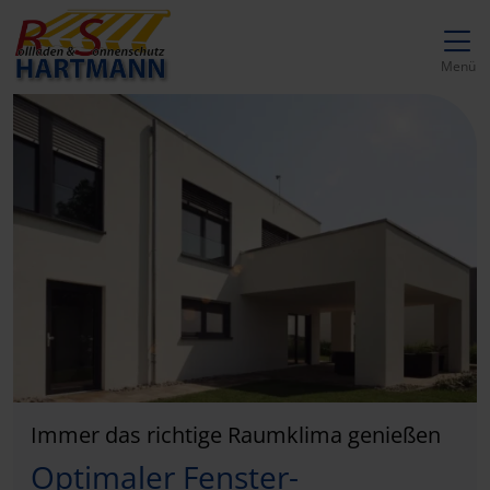
Direkt zur Top-Navigation
Direkt zur Hauptnavigation
Zum Inhalt springen
Direkt zum Footer
Hauptnavigation
Menü
Immer das richtige Raumklima genießen
Optimaler Fenster-