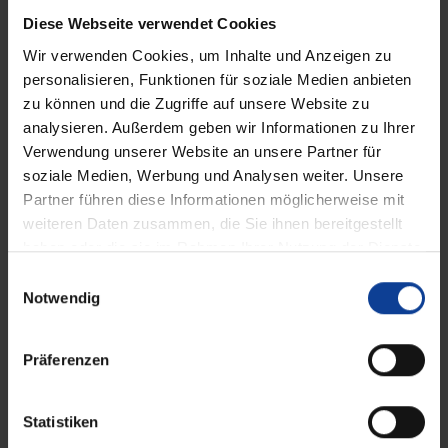
Diese Webseite verwendet Cookies
Wir verwenden Cookies, um Inhalte und Anzeigen zu
personalisieren, Funktionen für soziale Medien anbieten
zu können und die Zugriffe auf unsere Website zu
analysieren. Außerdem geben wir Informationen zu Ihrer
Terrassendächer
Verwendung unserer Website an unsere Partner für
soziale Medien, Werbung und Analysen weiter. Unsere
Partner führen diese Informationen möglicherweise mit
weiteren Daten zusammen, die Sie ihnen bereitgestellt
haben oder die sie im Rahmen Ihrer Nutzung der Dienste
gesammelt haben.
E
Notwendig
i
n
w
Präferenzen
i
l
l
Statistiken
i