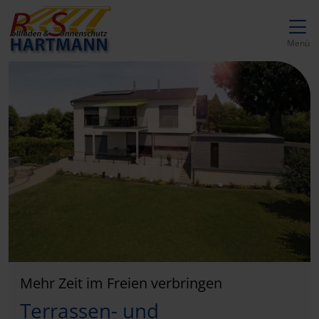
Direkt zur Top-Navigation
Direkt zur Hauptnavigation
Zum Inhalt springen
Direkt zum Footer
Hauptnavigation
Menü
Mehr Zeit im Freien verbringen
Terrassen- und