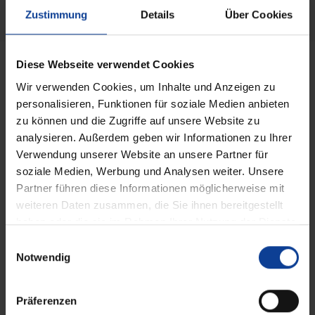
Zustimmung
Details
Über Cookies
Diese Webseite verwendet Cookies
Wir verwenden Cookies, um Inhalte und Anzeigen zu
personalisieren, Funktionen für soziale Medien anbieten
zu können und die Zugriffe auf unsere Website zu
analysieren. Außerdem geben wir Informationen zu Ihrer
Verwendung unserer Website an unsere Partner für
soziale Medien, Werbung und Analysen weiter. Unsere
Partner führen diese Informationen möglicherweise mit
weiteren Daten zusammen, die Sie ihnen bereitgestellt
haben oder die sie im Rahmen Ihrer Nutzung der Dienste
gesammelt haben.
E
Notwendig
i
n
Insektenschutz hält lästige Tiere fern
w
Präferenzen
und sorgt gleichzeitig für frische Luft
i