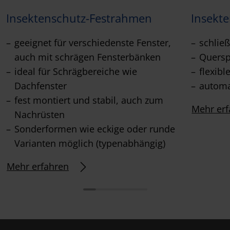
Insektenschutz-Festrahmen
Insekt
geeignet für verschiedenste Fenster,
schließ
auch mit schrägen Fensterbänken
Querspr
ideal für Schrägbereiche wie
flexib
Dachfenster
automa
fest montiert und stabil, auch zum
Mehr erf
Nachrüsten
Sonderformen wie eckige oder runde
Varianten möglich (typenabhängig)
Mehr erfahren