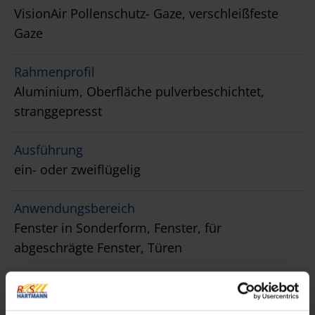
VisionAir Pollenschutz- Gaze, verschleißfeste
Gaze
Rahmenprofil
Aluminium, Oberfläche pulverbeschichtet,
stranggepresst
Ausführung
ein- oder zweiflügelig
Anwendungsbereich
Fenster in Sonderform, Fenster, für
abgeschrägte Fenster, Türen
Montage
Montagerahmen, ohne Montagerahmen