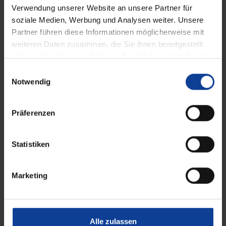
Verwendung unserer Website an unsere Partner für
soziale Medien, Werbung und Analysen weiter. Unsere
Partner führen diese Informationen möglicherweise mit
weiteren Daten zusammen, die Sie ihnen bereitgestellt
haben oder die sie im Rahmen Ihrer Nutzung der Dienste
gesammelt haben.
E
Notwendig
i
n
w
Präferenzen
i
l
l
Statistiken
i
g
Marketing
u
n
g
s
Alle zulassen