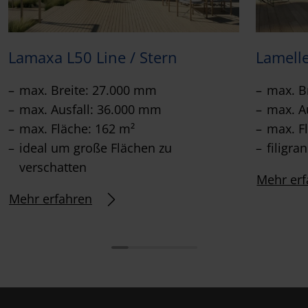
Lamaxa L50 Line / Stern
Lamell
max. Breite: 27.000 mm
max. B
max. Ausfall: 36.000 mm
max. A
max. Fläche: 162 m²
max. F
ideal um große Flächen zu
filigra
verschatten
Mehr erf
Mehr erfahren