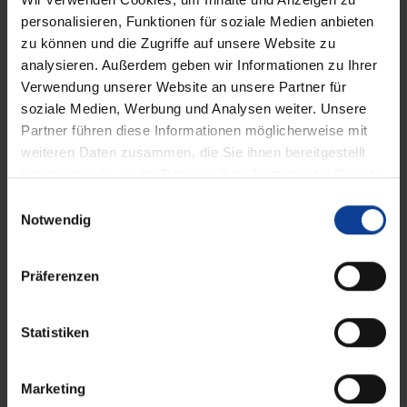
Führung
personalisieren, Funktionen für soziale Medien anbieten
Führungsschienen
zu können und die Zugriffe auf unsere Website zu
analysieren. Außerdem geben wir Informationen zu Ihrer
Kasten
Verwendung unserer Website an unsere Partner für
eckig, verschiedene Größen
soziale Medien, Werbung und Analysen weiter. Unsere
Partner führen diese Informationen möglicherweise mit
weiteren Daten zusammen, die Sie ihnen bereitgestellt
Anwendungsbereich
haben oder die sie im Rahmen Ihrer Nutzung der Dienste
Fenster
gesammelt haben.
E
Notwendig
i
Markisentuch
n
Soltis B92, Glasfasergewebe, Textilgewebe
w
Präferenzen
i
Montage
l
l
Statistiken
im Rauminneren an senkrechten Flächen
i
g
Marketing
u