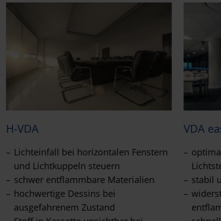
H-VDA
VDA ea
Lichteinfall bei horizontalen Fenstern
optima
und Lichtkuppeln steuern
Lichts
schwer entflammbare Materialien
stabil 
hochwertige Dessins bei
widers
ausgefahrenem Zustand
entfla
Stoff in Kassette unsichtbar bei
schnel