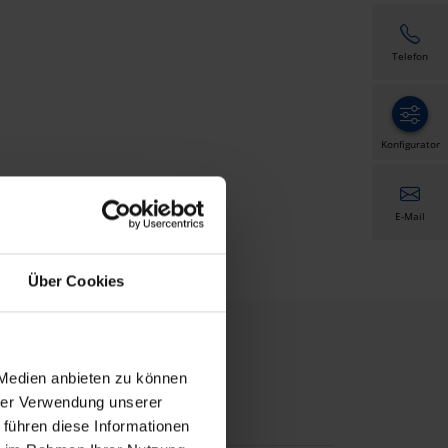
Telefon
Konfigurator
E-Mail
Über Cookies
 Medien anbieten zu können
hrer Verwendung unserer
 führen diese Informationen