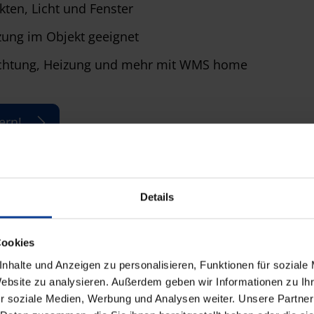
en, Licht und Fenster
zung im Objekt geeignet
uchtung, Heizung und mehr mit WMS home
ern!
Details
Cookies
nhalte und Anzeigen zu personalisieren, Funktionen für soziale
Website zu analysieren. Außerdem geben wir Informationen zu I
GHz
r soziale Medien, Werbung und Analysen weiter. Unsere Partner