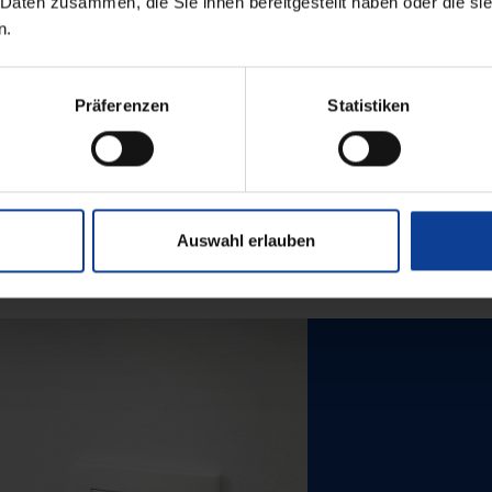
 Daten zusammen, die Sie ihnen bereitgestellt haben oder die s
zu 200 Kanäle zur Ansteuerung unterschiedlicher Son
n.
ofunktion, Dämmerung, Eisüberwachung, Helligkeit, I
Präferenzen
Statistiken
Auswahl erlauben