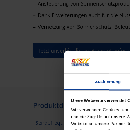
Ansteuerung von Sonnenschutzprodukt
Dank Erweiterungen auch fur die Nut
Vernetzung von Sonnenschutz, Bele
Jetzt unverbindliches Angebot anford
Zustimmung
Diese Webseite verwendet 
Produktdetails
Wir verwenden Cookies, um I
und die Zugriffe auf unsere 
Sendefrequenz
2,4 
Website an unsere Partner fü