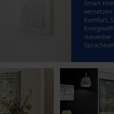
Smart Hom
vernetzen 
Komfort, S
Energieeffi
steuerbar
Sprachbef