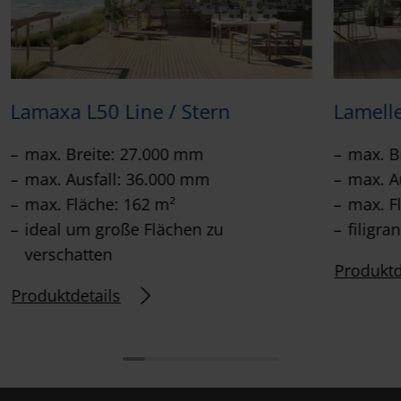
Lamaxa L50 Line / Stern
Lamell
max. Breite: 27.000 mm
max. B
max. Ausfall: 36.000 mm
max. A
max. Fläche: 162 m²
max. F
ideal um große Flächen zu
filigra
verschatten
Produktd
Produktdetails