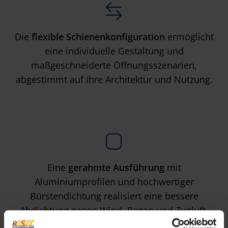
Die
flexible Schienenkonfiguration
ermöglicht
eine individuelle Gestaltung und
maßgeschneiderte Öffnungsszenarien,
abgestimmt auf Ihre Architektur und Nutzung.
Eine
gerahmte Ausführung
mit
Aluminiumprofilen und hochwertiger
Bürstendichtung realisiert eine bessere
Abdichtung gegen Wind, Regen und Zugluft.