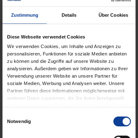
Zustimmung
Details
Über Cookies
Schiebeläden aus Holz und
Aluminium
Diese Webseite verwendet Cookies
Wir verwenden Cookies, um Inhalte und Anzeigen zu
personalisieren, Funktionen für soziale Medien anbieten
zu können und die Zugriffe auf unsere Website zu
analysieren. Außerdem geben wir Informationen zu Ihrer
Verwendung unserer Website an unsere Partner für
soziale Medien, Werbung und Analysen weiter. Unsere
Die Schiebeläden bieten
zahlreiche Design- und
Partner führen diese Informationen möglicherweise mit
Materialvarianten
. Pflegeleichte Design-Dekore,
weiteren Daten zusammen, die Sie ihnen bereitgestellt
Echtholz oder Aluminium in RAL-Farben – passen
haben oder die sie im Rahmen Ihrer Nutzung der Dienste
Sie den Außenbereich an Ihren eigenen Stil an.
gesammelt haben.
E
Notwendig
i
n
w