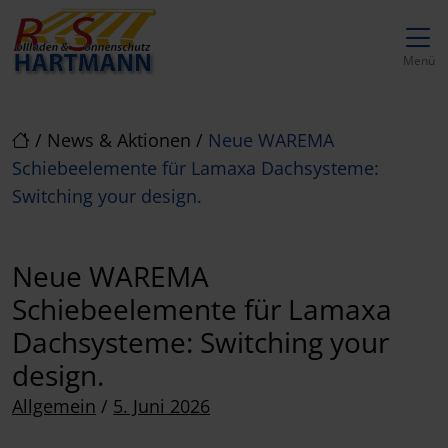
Direkt zur Top-Navigation
Direkt zur Hauptnavigation
Zum Inhalt springen
Direkt zum Footer
Hauptnavigation
Menü
/
News & Aktionen
/
Neue WAREMA
Schiebeelemente für Lamaxa Dachsysteme:
Switching your design.
Neue WAREMA
Schiebeelemente für Lamaxa
Dachsysteme: Switching your
design.
Posted on
Allgemein
/
5. Juni 2026